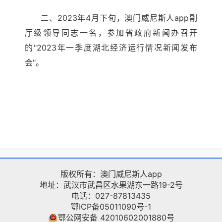
二、2023年4月下旬，澳门威尼斯人app副
厅级领导同志一名，参加省政府新闻办召开
的"2023年一季度湖北经济运行情况新闻发布
会"。
版权所有：澳门威尼斯人app
地址：武汉市武昌区水果湖东一路19-2号
电话：027-87813435
鄂ICP备05011090号-1
鄂公网安备 42010602001880号