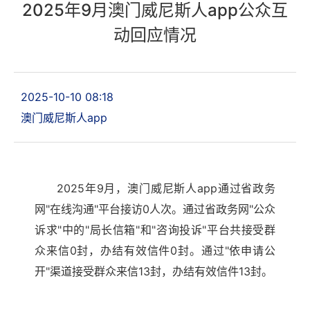
2025年9月澳门威尼斯人app公众互
动回应情况
2025-10-10 08:18
澳门威尼斯人app
2025年9月，澳门威尼斯人app通过省政务
网"在线沟通"平台接访0人次。通过省政务网"公众
诉求"中的"局长信箱"和"咨询投诉"平台共接受群
众来信0封，办结有效信件0封。通过"依申请公
开"渠道接受群众来信13封，办结有效信件13封。