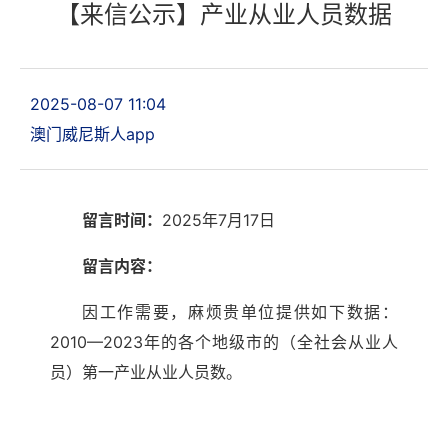
【来信公示】产业从业人员数据
2025-08-07 11:04
澳门威尼斯人app
留言时间：
2025年7月17日
留言内容：
因工作需要，麻烦贵单位提供如下数据：
2010—2023年的各个地级市的（全社会从业人
员）第一产业从业人员数。