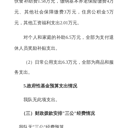
伙食补助费
1.58
万元，缴纳基本养老保险缴费
4
万
元、其他社会保障缴费
3
万元，住房公积金
5
万
元，其他工资福利支出
2.01
万元。
对个人和家庭的补助
6.5
万元，全部为支付退
休人员奖励补贴支出。
（
2
）日常公用支出
6.3
万元，全部为商品和服
务支出。
5.
政府性基金预算支出情况
我队无此项支出。
（三）财政拨款安排"三公"经费情况
我队无"三公"经费预算。