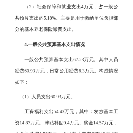
（
2
）社会保障和就业支出
4
万元，占一般公
共预算支出的
5.
18
%
。主要是用于缴纳单位负担部
分的基本养老保险缴费支出。
4.
一般公共预算基本支出情况
一般公共预算基本支出
67.23
万元。其中人员
经费
60.93
万元，日常公用经费
6.3
万元。构成情况
如下：
（
1
）人员支出
60.93
万元。
工资福利支出
54.43
万元，其中：发放基本工
资
14.87
万元、津贴补贴
9.4
万元、奖金
14.57
万元，