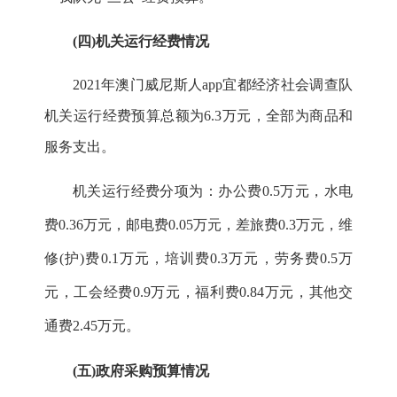
(
四
)
机关运行经费情况
2021
年澳门威尼斯人app宜都经济社会调查队
机关运行经费预算总额为
6.3
万元，全部为商品和
服务支出。
机关运行经费分项为：办公费
0.5
万元，水电
费
0.36
万元，邮电费
0.05
万元，差旅费
0.3
万元，维
修
(
护
)
费
0.1
万元，培训费
0.3
万元，劳务费
0.5
万
元，工会经费
0.9
万元，福利费
0.
84
万元，其他交
通费
2.45
万元。
(
五
)
政府采购预算情况