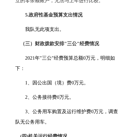
立的零余额账户，无法与上年进行比较。
5.
政府性基金预算支出情况
我队无此项支出。
（三）财政拨款安排"三公"经费情况
2021
年"三公"经费预算总额
0
万元，明细如
下：
1
、因公出国（境）费
0
万元。
2
、公务接待费
0
万元。
3
、公务用车购置及运行维护费
0
万元，调查
队无公务用车。
(
四
)
机关运行经费情况