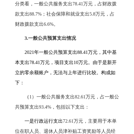
分类看，一般公共服务支出
78.41
万元，占财政拨
款支出
88.7%
；社会保障和就业支出
5.8
万元，占
财政拨款支出
6.6%
。
3.
一般公共预算支出情况
2021
年一般公共预算支出
88.41
万元，其中基
本支出
78.41
万元，项目支出
10
万元。由于是新开
立的零余额账户，无法与上年进行比较。构成如
下：
（
1
）一般公共服务支出
82.61
万元，占一般公
共预算支出
93.4%
，包括以下支出：
一是行政运行支出
72.61
万元，主要用于本单
位在职人员、退休人员津补贴工资奖励等人员经