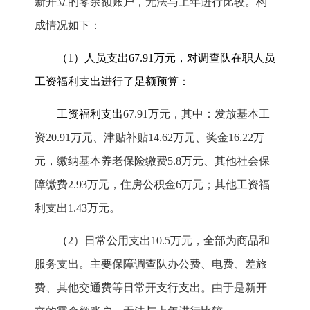
新开立的零余额账户，无法与上年进行比较。构
成情况如下：
（
1
）人员支出
67.91
万元，对调查队在职人员
工资福利支出进行了足额预算：
工资福利支出
67.91
万元，其中：发放基本工
资
20.91
万元、津贴补贴
14.62
万元、奖金
16.22
万
元，缴纳基本养老保险缴费
5.8
万元、其他社会保
障缴费
2.93
万元，住房公积金
6
万元；其他工资福
利支出
1.43
万元。
（
2
）日常公用支出
10.5
万元，全部为商品和
服务支出。主要保障调查队办公费、电费、差旅
费、其他交通费等日常开支行支出。由于是新开