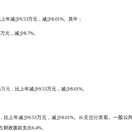
比上年
减少
9.53
万元，
减少
8.01
%
。其中：
3
万元，
减少
8.7
%
。
。
5
万元，
比上年
减少
9.53
万元，
减少
8.01
%
。
从支出分类看，
一般公
，
比上年
减少
9.53
万元，
减少
8.01
%
。
占财政拨款支出
6.4
%
。