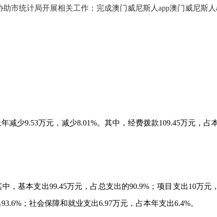
助市统计局开展相关工作；完成澳门威尼斯人app澳门威尼斯人
上年
减少
9.53
万元，
减少
8.01
%
。其中，经费拨款
109.45
万元，占
其中，基本支出
99.45
万元，占总支出的
90.9
%
；项目支出
10
万元
出
93.6
%
；社会保障和就业支出
6.97
万元，占本年支出
6.4
%
。