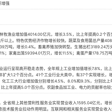
断增强
牧渔业增加值4014.00亿元，增长3.5%，比上年提高0.2个百
亿斤以上。特色优势经济作物增长较快。蔬菜及食用菌总产量4086.7
39万吨，增长0.4%。畜禽养殖加快转型。生猪出栏3189.24万头
.1%；家禽出笼59394.01万只，增长11.5%；禽蛋产量178.75万
工业运行呈现高开稳走态势，全年规上工业增加值增长7.8%，比上
扩大1.2个百分点。41个工业行业大类中，有37个实现增长，增长
三大行业增加值分别增长4.5%、8.0%和9.3%，分别比上年加
，比上年提高5.0个百分点。农副食品加工业、电力的贡献率也较大
月，全省规上其他营利性服务业实现营业收入1595.04亿元，增长
技术服务业拉动作用明显。互联网和相关服务业实现营业收入92.