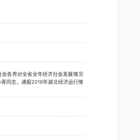
社会各界对全省全年经济社会发展情况
青同志，通报2019年湖北经济运行情