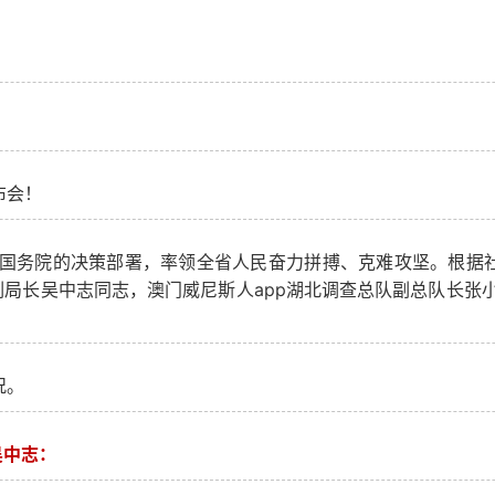
布会！
中央国务院的决策部署，率领全省人民奋力拼搏、克难攻坚。根据
副局长吴中志同志，澳门威尼斯人app湖北调查总队副总队长张小
况。
吴中志：