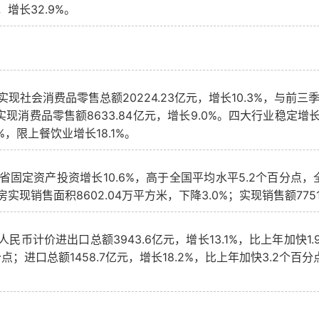
增长32.9%。
现社会消费品零售总额20224.23亿元，增长10.3%，与前三
消费品零售额8633.84亿元，增长9.0%。四大行业稳定增
%，限上餐饮业增长18.1%。
固定资产投资增长10.6%，高于全国平均水平5.2个百分点，全年
现销售面积8602.04万平方米，下降3.0%；实现销售额7751.
民币计价进出口总额3943.6亿元，增长13.1%，比上年加快1.
分点；进口总额1458.7亿元，增长18.2%，比上年加快3.2个百