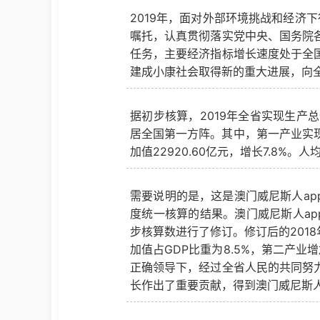
2019年，面对外部环境挑战和经济
嘱托，认真贯彻落实党中央、国务院
任务，主要经济指标增长速度处于全
建成小康社会取得新的重大进展，向
据初步核算，2019年全省实现生产总
居全国第一方阵。其中，第一产业实现增加
加值22920.60亿元，增长7.8%。
需要说明的是，这是澳门威尼斯人app
度统一核算的结果。澳门威尼斯人ap
步核算数进行了修订。修订后的2018年
加值占GDP比重为8.5%，第二产业
正确领导下，经过全省人民的共同努
长作出了重要贡献，得到澳门威尼斯人