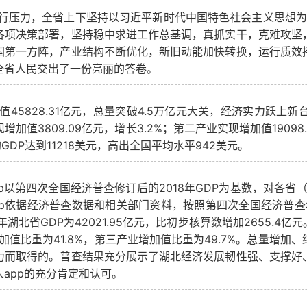
下行压力，全省上下坚持以习近平新时代中国特色社会主义思想为指
各项决策部署，坚持稳中求进工作总基调，真抓实干，克难攻坚
国第一方阵，产业结构不断优化，新旧动能加快转换，运行质效
全省人民交出了一份亮丽的答卷。
值45828.31亿元，总量突破4.5万亿元大关，经济实力跃上新
值3809.09亿元，增长3.2%；第二产业实现增加值19098
人均GDP达到11218美元，高出全国平均水平942美元。
以第四次全国经济普查修订后的2018年GDP为基数，对各省（
p依据经济普查数据和相关部门资料，按照第四次全国经济普查年度
湖北省GDP为42021.95亿元，比初步核算数增加2655.4
增加值比重为41.8%，第三产业增加值比重为49.7%。总量增
力而取得的。普查结果充分展示了湖北经济发展韧性强、支撑好
app的充分肯定和认可。