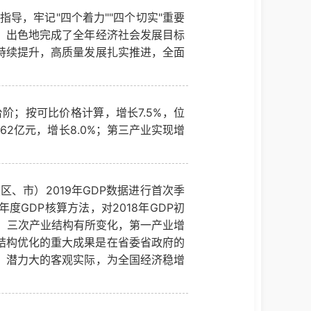
导，牢记"四个着力""四个切实"重要
，出色地完成了全年经济社会发展目标
持续提升，高质量发展扎实推进，全面
台阶；按可比价格计算，增长7.5%，位
.62亿元，增长8.0%；第三产业实现增
区、市）2019年GDP数据进行首次季
GDP核算方法，对2018年GDP初
亿元。三次产业结构有所变化，第一产业增
加、结构优化的重大成果是在省委省政府的
、潜力大的客观实际，为全国经济稳增