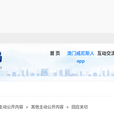
首 页
澳门威尼斯人
互动交
app
主动公开内容
>
其他主动公开内容
>
回应关切