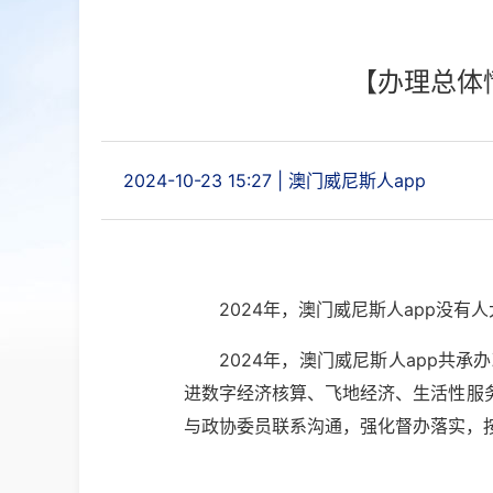
【办理总体
2024-10-23 15:27
|
澳门威尼斯人app
2024年，澳门威尼斯人app没有
2024年，澳门威尼斯人app共
进数字经济核算、飞地经济、生活性服
与政协委员联系沟通，强化督办落实，按