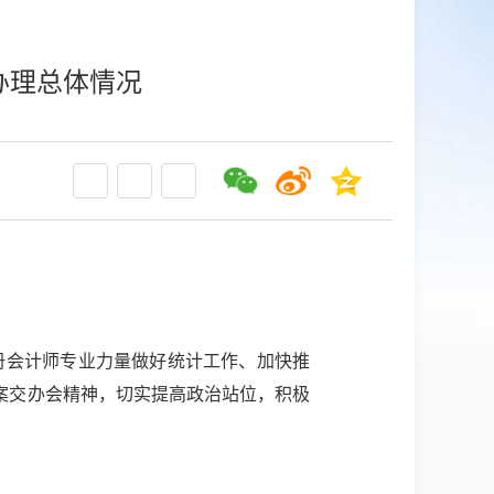
办理总体情况
注册会计师专业力量做好统计工作、加快推
案交办会精神，切实提高政治站位，积极