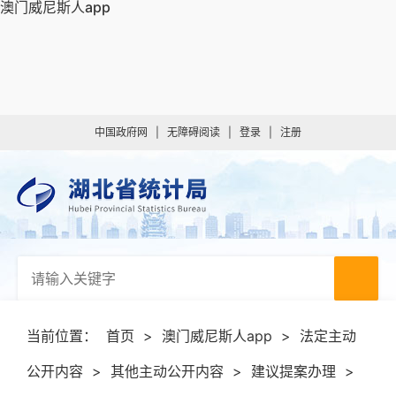
澳门威尼斯人app
中国政府网
|
无障碍阅读
|
登录
|
注册
当前位置：
首页
>
澳门威尼斯人app
>
法定主动
公开内容
>
其他主动公开内容
>
建议提案办理
>