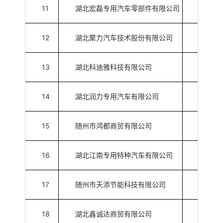
11
湖北宏磊专用汽车零部件有限公司
统计台
12
湖北聚力汽车技术股份有限公司
统计台
13
湖北科迪雅科技有限公司
统计台
14
湖北润力专用汽车有限公司
统计台
15
随州市鸿都商贸有限公司
统计台
16
湖北江南专用特种汽车有限公司
统计台
17
随州市天添节能科技有限公司
统计台
18
湖北鑫诚达商贸有限公司
统计台