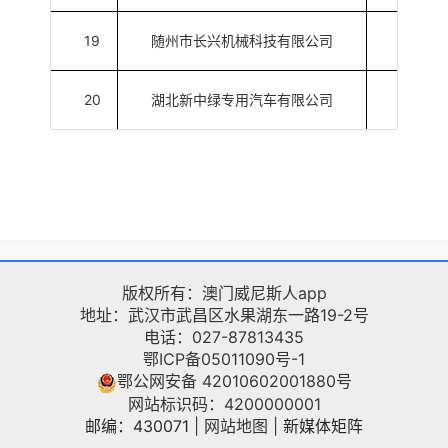
19
随州市长兴机械科技有限公司
统计台
20
湖北新中绿专用汽车有限公司
统计台
版权所有：澳门威尼斯人app
地址：武汉市武昌区水果湖东一路19-2号
电话：027-87813435
鄂ICP备05011090号-1
鄂公网安备 42010602001880号
网站标识码：4200000001
邮编：430071
|
网站地图
|
新媒体矩阵