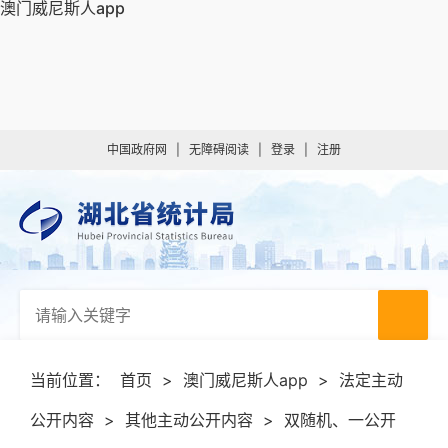
澳门威尼斯人app
中国政府网
|
无障碍阅读
|
登录
|
注册
当前位置：
首页
>
澳门威尼斯人app
>
法定主动
公开内容
>
其他主动公开内容
>
双随机、一公开