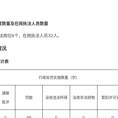
置数量及在岗执法人员数量
执法岗位6个，在岗执法人员32人。
情况
统计表
行政处罚实施数量（宗）
通报
罚款
没收违法所得
没收非法财物
暂扣许可
批评
0
99
0
0
0