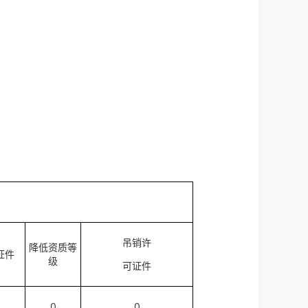
吊销许
降低资质等
证件
级
可证件
0
0