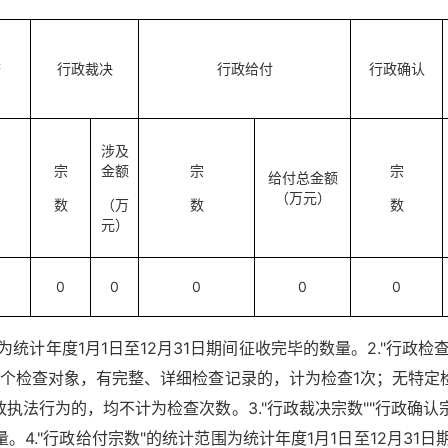
查
行政裁决
行政给付
行政确认
涉及
宗
金额
宗
宗
给付总金额
（万元）
数
（万
数
数
元）
0
0
0
0
0
为统计年度1月1日至12月31日期间征收完毕的数量。2."行政检
1个检查对象，有完整、详细检查记录的，计为检查1次；无特
执法行为的，均不计为检查次数。3."行政裁决宗数""行政确认宗
量。4."行政给付宗数"的统计范围为统计年度1月1日至12月31