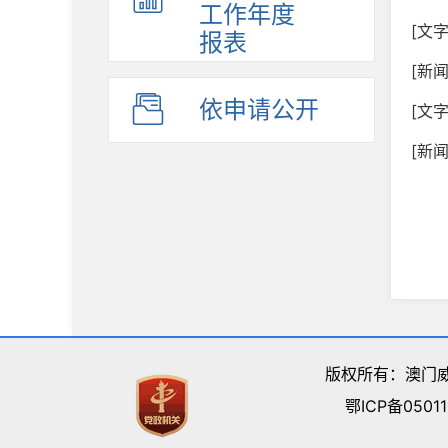
工作年度
[文
报表
[新
依申请公开
[文
[新
版权所有：澳门威
鄂ICP备05011