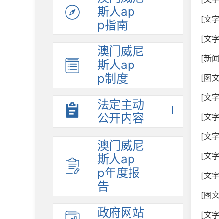
斯人ap
[文
p指南
[文
澳门威尼
[新
斯人ap
p制度
[图
[文
法定主动
公开内容
[文
[文
澳门威尼
[文
斯人ap
p年度报
[文
告
[图
政府网站
[文