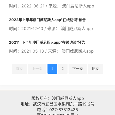
时间：2022-06-21 / 来源： 澳门威尼斯人app
2022年上半年澳门威尼斯人app"在线访谈"预告
时间：2021-12-10 / 来源： 澳门威尼斯人app
2021年下半年澳门威尼斯人app"在线访谈"预告
时间：2021-05-13 / 来源： 澳门威尼斯人app
首页
上一页
1
2
下一页
尾页
版权所有：澳门威尼斯人app
地址：武汉市武昌区水果湖东一路19-2号
电话：027-87813435