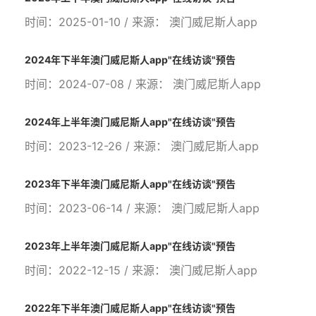
时间：2025-01-10 / 来源： 澳门威尼斯人app
2024年下半年澳门威尼斯人app"在线访谈"预告
时间：2024-07-08 / 来源： 澳门威尼斯人app
2024年上半年澳门威尼斯人app"在线访谈"预告
时间：2023-12-26 / 来源： 澳门威尼斯人app
2023年下半年澳门威尼斯人app"在线访谈"预告
时间：2023-06-14 / 来源： 澳门威尼斯人app
2023年上半年澳门威尼斯人app"在线访谈"预告
时间：2022-12-15 / 来源： 澳门威尼斯人app
2022年下半年澳门威尼斯人app"在线访谈"预告